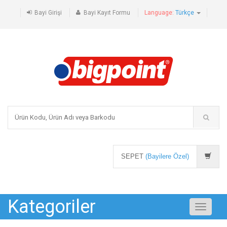
Bayi Girişi
Bayi Kayıt Formu
Language:
Türkçe
SEPET
(Bayilere Özel)
Kategoriler
Toggle
navigati