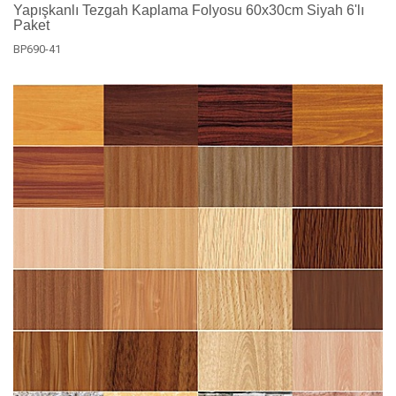
Yapışkanlı Tezgah Kaplama Folyosu 60x30cm Siyah 6'lı
Paket
BP690-41