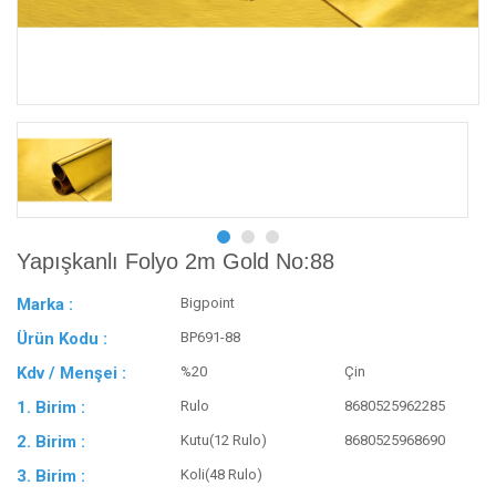
Yapışkanlı Folyo 2m Gold No:88
Marka :
Bigpoint
Ürün Kodu :
BP691-88
Kdv / Menşei :
%20
Çin
1. Birim :
Rulo
8680525962285
2. Birim :
Kutu(12 Rulo)
8680525968690
3. Birim :
Koli(48 Rulo)