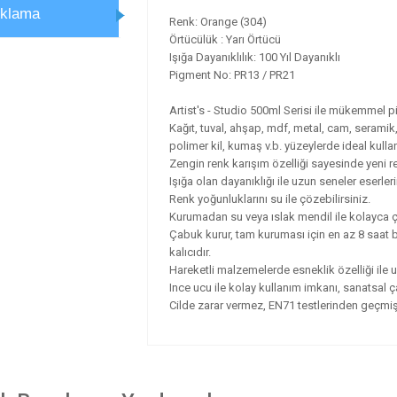
ıklama
Renk: Orange (304)
Örtücülük : Yarı Örtücü
Işığa Dayanıklılık: 100 Yıl Dayanıklı
Pigment No: PR13 / PR21
Artist's - Studio 500ml Serisi ile mükemmel pig
Kağıt, tuval, ahşap, mdf, metal, cam, seramik, 
polimer kil, kumaş v.b. yüzeylerde ideal kulla
Zengin renk karışım özelliği sayesinde yeni re
Işığa olan dayanıklığı ile uzun seneler eserleri
Renk yoğunluklarını su ile çözebilirsiniz.
Kurumadan su veya ıslak mendil ile kolayca çı
Çabuk kurur, tam kuruması için en az 8 saat b
kalıcıdır.
Hareketli malzemelerde esneklik özelliği ile 
Ince ucu ile kolay kullanım imkanı, sanatsal ça
Cilde zarar vermez, EN71 testlerinden geçmişt