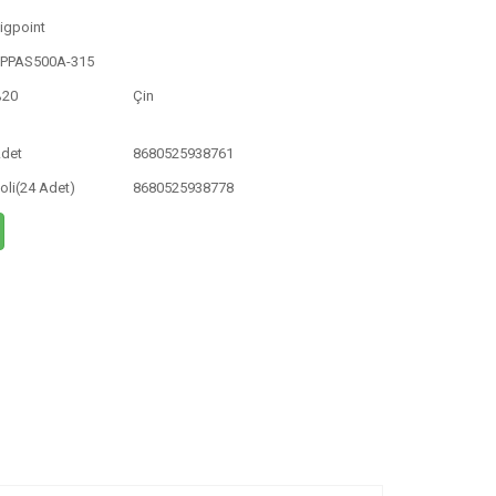
igpoint
PPAS500A-315
%20
Çin
det
8680525938761
oli(24 Adet)
8680525938778