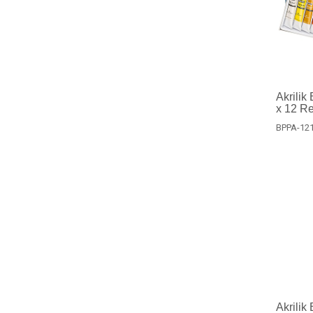
Akrilik
x 12 R
BPPA-12
Akrilik