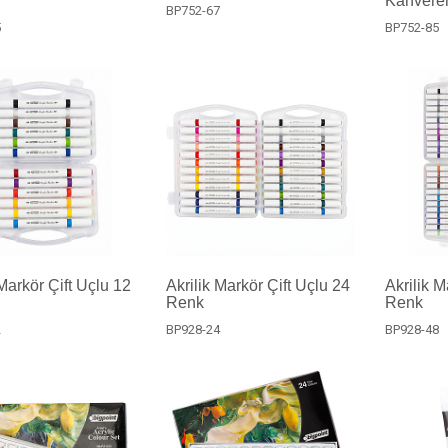
Kahvere
BP752-67
5
BP752-85
 Markör Çift Uçlu 12
Akrilik Markör Çift Uçlu 24
Akrilik M
Renk
Renk
2
BP928-24
BP928-48