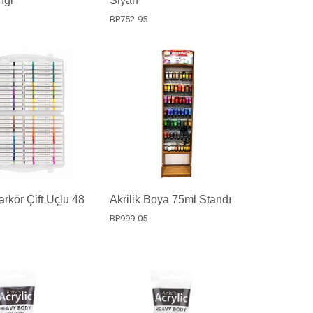
ngi
Siyah
BP752-95
arkör Çift Uçlu 48
Akrilik Boya 75ml Standı
BP999-05