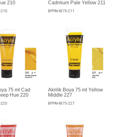
Hue 210
Cadmium Pale Yellow 211
-210
BPPAHB75-211
Boya 75 ml Cad
Akrilik Boya 75 ml Yellow
Deep Hue 220
Middle 227
-220
BPPAHB75-227