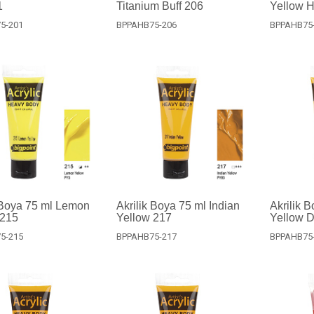
1
Titanium Buff 206
Yellow 
5-201
BPPAHB75-206
BPPAHB75
 Boya 75 ml Lemon
Akrilik Boya 75 ml Indian
Akrilik 
 215
Yellow 217
Yellow 
5-215
BPPAHB75-217
BPPAHB75