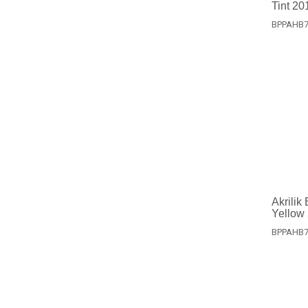
Tint 20
BPPAHB7
Akrilik
Yellow
BPPAHB7