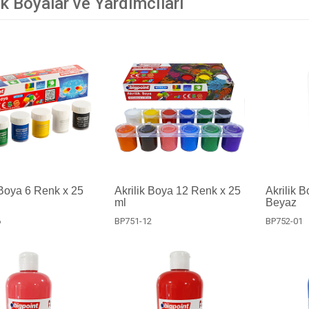
ik Boyalar ve Yardımcıları
 Boya 6 Renk x 25
Akrilik Boya 12 Renk x 25
Akrilik 
ml
Beyaz
6
BP751-12
BP752-01