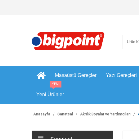
Masaüstü Gereçler
Yazı Gereçleri
YENİ
Yeni Ürünler
Anasayfa
Sanatsal
Akrilik Boyalar ve Yardımcıları