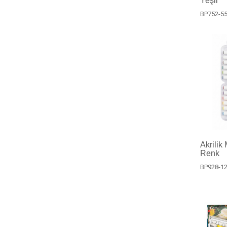
Yeşil
BP752-5
Akrilik
Renk
BP928-1