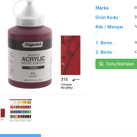
Marka :
B
Ürün Kodu :
B
Kdv / Menşei
:
1. Birim :
A
2. Birim :
K
Satış Noktaları