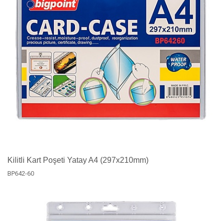
Kilitli Kart Poşeti Yatay A4 (297x210mm)
BP642-60