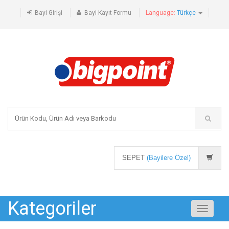
Bayi Girişi
Bayi Kayıt Formu
Language:
Türkçe
SEPET
(Bayilere Özel)
Kategoriler
Toggle
navigati