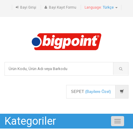
Bayi Girişi
Bayi Kayıt Formu
Language:
Türkçe
SEPET
(Bayilere Özel)
Kategoriler
Toggle
navigati