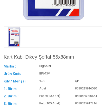
Kart Kabı Dikey Şeffaf 55x88mm
Marka :
Bigpoint
Ürün Kodu :
BP673V
Kdv / Menşei :
%20
Çin
1. Birim :
Adet
8680525916080
2. Birim :
Poşet(10 Adet)
8680525976664
3. Birim :
Kutu(100 Adet)
8680525917216