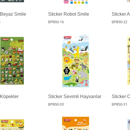
 Beyaz Smile
Sticker Robot Smile
Sticker A
5
BP850-16
BP850-22
 Köpekler
Sticker Sevimli Hayvanlar
Sticker 
7
BP850-30
BP850-31