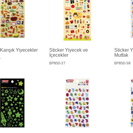
 Karışık Yiyecekler
Sticker Yiyecek ve
Sticker 
İçecekler
Mutfak
6
BP850-37
BP850-38