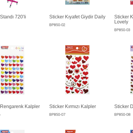
 Standı 720'li
Sticker Kıyafet Giydir Daily
Sticker K
Lovely
BP850-02
BP850-03
 Rengarenk Kalpler
Sticker Kırmızı Kalpler
Sticker 
6
BP850-07
BP850-08