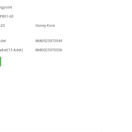
igpoint
P851-63
%20
Güney Kore
det
8680525970549
aket(15 Adet)
8680525970556