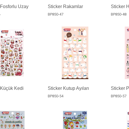
 Fosforlu Uzay
Sticker Rakamlar
Sticker H
6
BP850-47
BP850-48
 Küçük Kedi
Sticker Kutup Ayıları
Sticker 
3
BP850-54
BP850-57