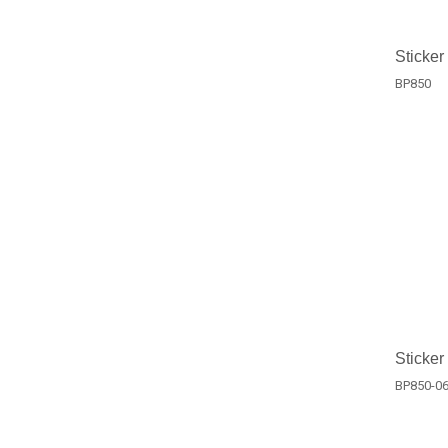
Sticker
BP850
Sticker
BP850-0