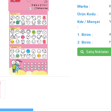
Marka :
B
Ürün Kodu :
B
Kdv / Menşei
:
1. Birim :
A
2. Birim :
P
Satış Noktaları