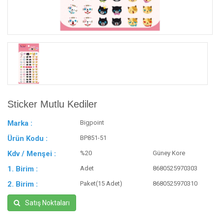
Sticker Mutlu Kediler
Marka :
Bigpoint
Ürün Kodu :
BP851-51
Kdv / Menşei :
%20
Güney Kore
1. Birim :
Adet
8680525970303
2. Birim :
Paket(15 Adet)
8680525970310
Satış Noktaları