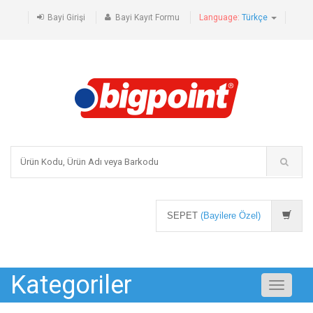
Bayi Girişi
Bayi Kayıt Formu
Language:
Türkçe
SEPET
(Bayilere Özel)
Kategoriler
Toggle
navigati