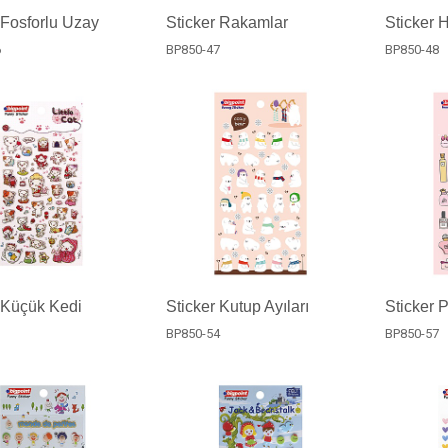
 Fosforlu Uzay
Sticker Rakamlar
Sticker H
6
BP850-47
BP850-48
 Küçük Kedi
Sticker Kutup Ayıları
Sticker 
3
BP850-54
BP850-57