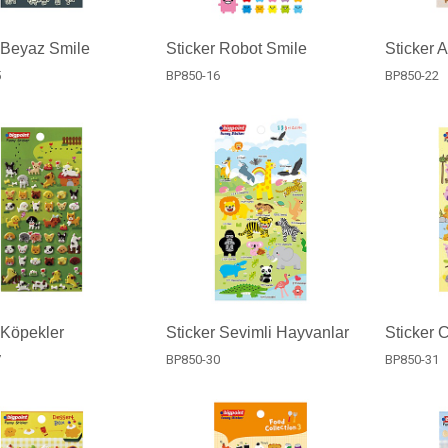
 Beyaz Smile
Sticker Robot Smile
Sticker A
5
BP850-16
BP850-22
 Köpekler
Sticker Sevimli Hayvanlar
Sticker 
7
BP850-30
BP850-31