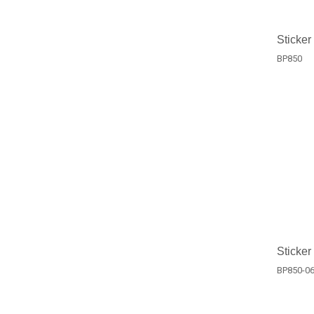
Sticker
BP850
Sticker
BP850-0