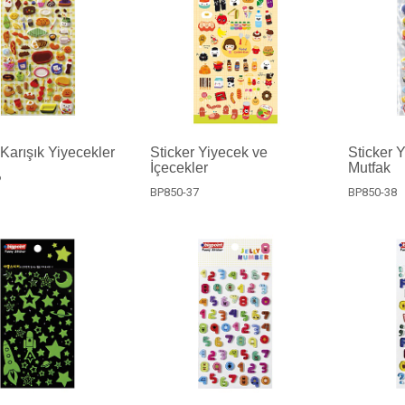
 Karışık Yiyecekler
Sticker Yiyecek ve
Sticker 
İçecekler
Mutfak
6
BP850-37
BP850-38