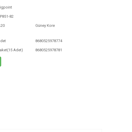
igpoint
P851-82
%20
Güney Kore
det
8680525978774
aket(15 Adet)
8680525978781