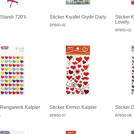
 Standı 720'li
Sticker Kıyafet Giydir Daily
Sticker K
Lovely
BP850-02
BP850-03
 Rengarenk Kalpler
Sticker Kırmızı Kalpler
Sticker 
6
BP850-07
BP850-08