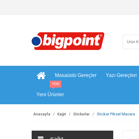
Masaüstü Gereçler
Yazı Gereçleri
YENİ
Yeni Ürünler
Sticker Piksel Macera
Anasayfa
Kağıt
Stickerlar