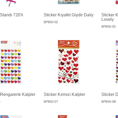
 Standı 720'li
Sticker Kıyafet Giydir Daily
Sticker K
Lovely
BP850-02
BP850-03
 Rengarenk Kalpler
Sticker Kırmızı Kalpler
Sticker 
6
BP850-07
BP850-08