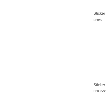
Sticker
BP850
Sticker
BP850-0