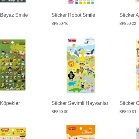
 Beyaz Smile
Sticker Robot Smile
Sticker A
5
BP850-16
BP850-22
 Köpekler
Sticker Sevimli Hayvanlar
Sticker 
7
BP850-30
BP850-31