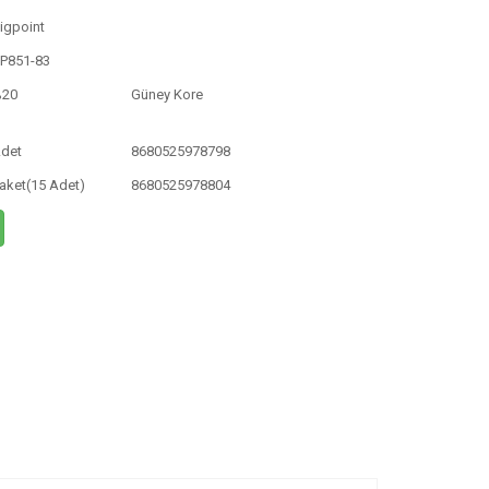
igpoint
P851-83
%20
Güney Kore
det
8680525978798
aket(15 Adet)
8680525978804