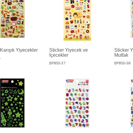
 Karışık Yiyecekler
Sticker Yiyecek ve
Sticker 
İçecekler
Mutfak
6
BP850-37
BP850-38