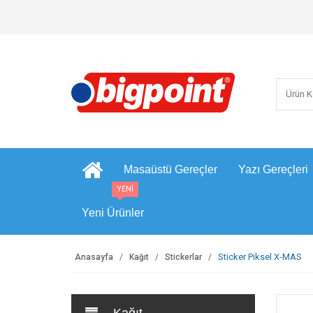
Masaüstü Gereçler
Yazı Gereçleri
YENİ
Yeni Ürünler
Sticker Piksel X-MAS
Anasayfa
Kağıt
Stickerlar