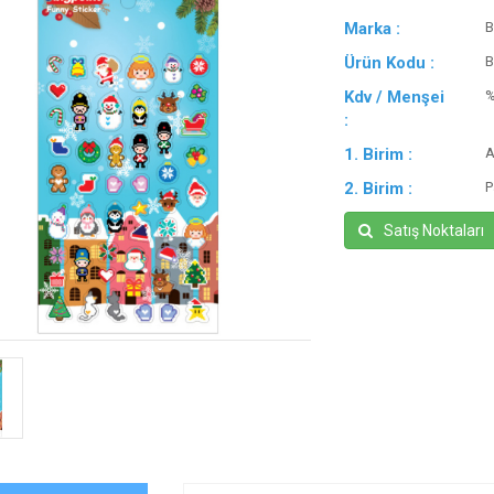
Marka :
B
Ürün Kodu :
B
Kdv / Menşei
:
1. Birim :
A
2. Birim :
P
Satış Noktaları