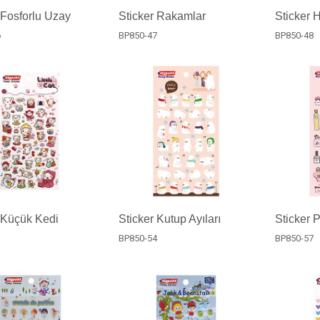
 Fosforlu Uzay
Sticker Rakamlar
Sticker H
6
BP850-47
BP850-48
 Küçük Kedi
Sticker Kutup Ayıları
Sticker 
3
BP850-54
BP850-57