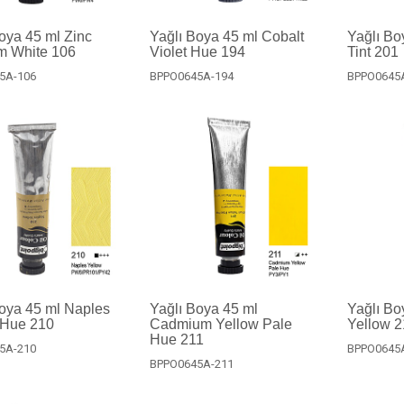
oya 45 ml Zinc
Yağlı Boya 45 ml Cobalt
Yağlı Bo
m White 106
Violet Hue 194
Tint 201
5A-106
BPPO0645A-194
BPPO0645
oya 45 ml Naples
Yağlı Boya 45 ml
Yağlı B
 Hue 210
Cadmium Yellow Pale
Yellow 
Hue 211
5A-210
BPPO0645
BPPO0645A-211