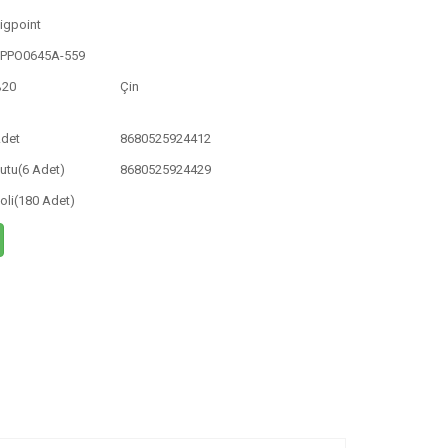
igpoint
PPO0645A-559
%20
Çin
det
8680525924412
utu(6 Adet)
8680525924429
oli(180 Adet)