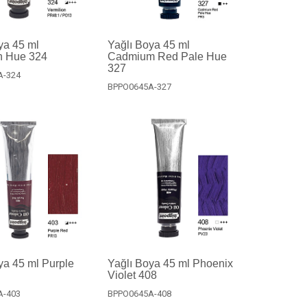
ya 45 ml
Yağlı Boya 45 ml
n Hue 324
Cadmium Red Pale Hue
327
A-324
BPPO0645A-327
ya 45 ml Purple
Yağlı Boya 45 ml Phoenix
Violet 408
A-403
BPPO0645A-408