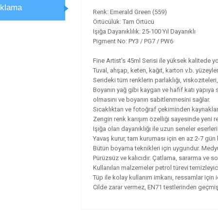
ıklama
Renk: Emerald Green (559)
Örtücülük: Tam Örtücü
Işığa Dayanıklılık: 25-100 Yıl Dayanıklı
Pigment No: PY3 / PG7 / PW6
Fine Artist's 45ml Serisi ile yüksek kalitede yo
Tuval, ahşap, keten, kağıt, karton v.b. yüzeyle
Serideki tüm renklerin parlaklığı, viskoziteleri
Boyanın yağ gibi kaygan ve hafif katı yapıya s
olmasını ve boyanın sabitlenmesini sağlar.
Sıcaklıktan ve fotoğraf çekiminden kaynaklana
Zengin renk karışım özelliği sayesinde yeni re
Işığa olan dayanıklığı ile uzun seneler eserleri
Yavaş kurur, tam kuruması için en az 2-7 gün b
Bütün boyama teknikleri için uygundur. Medyum v
Pürüzsüz ve kalıcıdır. Çatlama, sararma ve 
Kullanılan malzemeler petrol türevi temizleyicil
Tüp ile kolay kullanım imkanı, ressamlar için i
Cilde zarar vermez, EN71 testlerinden geçmişt