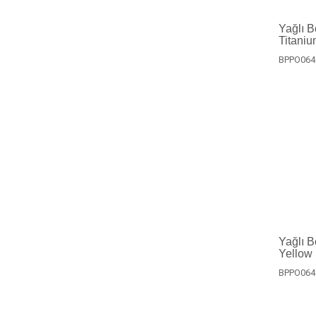
Yağlı B
Titaniu
BPPO064
Yağlı B
Yellow
BPPO064