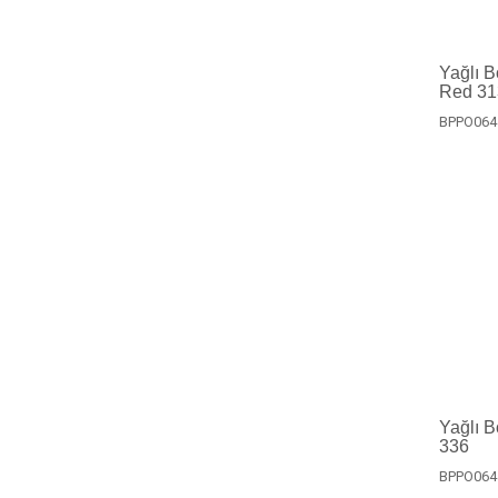
Yağlı 
Red 31
BPPO064
Yağlı 
336
BPPO064