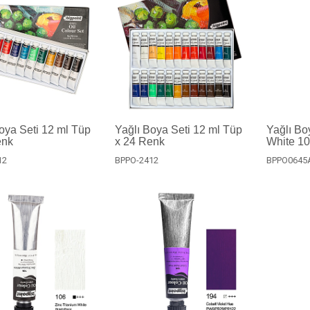
oya Seti 12 ml Tüp
Yağlı Boya Seti 12 ml Tüp
Yağlı Bo
enk
x 24 Renk
White 1
12
BPPO-2412
BPPO0645