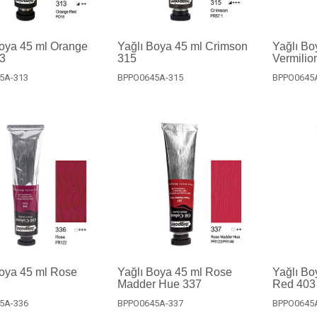
Boya 45 ml Orange
Yağlı Boya 45 ml Crimson
Yağlı Bo
3
315
Vermilio
5A-313
BPPO0645A-315
BPPO0645
Boya 45 ml Rose
Yağlı Boya 45 ml Rose
Yağlı Bo
Madder Hue 337
Red 403
5A-336
BPPO0645A-337
BPPO0645