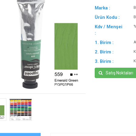
Marka :
B
Ürün Kodu :
B
Kdv / Menşei
:
1. Birim :
A
2. Birim :
K
3. Birim :
K
Satış Noktaları