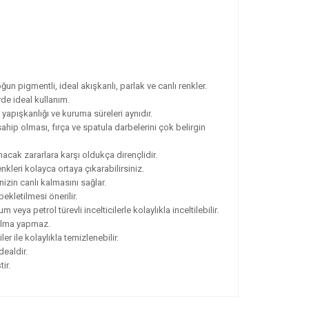
ğun pigmentli, ideal akışkanlı, parlak ve canlı renkler.
rde ideal kullanım.
, yapışkanlığı ve kuruma süreleri aynıdır.
ahip olması, fırça ve spatula darbelerini çok belirgin
cak zararlara karşı oldukça dirençlidir.
nkleri kolayca ortaya çıkarabilirsiniz.
nizin canlı kalmasını sağlar.
ekletilmesi önerilir.
eya petrol türevli incelticilerle kolaylıkla inceltilebilir.
solma yapmaz.
er ile kolaylıkla temizlenebilir.
dealdir.
ir.