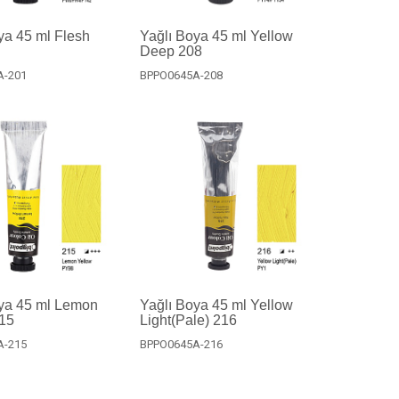
ya 45 ml Flesh
Yağlı Boya 45 ml Yellow
Deep 208
A-201
BPPO0645A-208
oya 45 ml Lemon
Yağlı Boya 45 ml Yellow
215
Light(Pale) 216
A-215
BPPO0645A-216