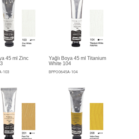
ya 45 ml Zinc
Yağlı Boya 45 ml Titanium
03
White 104
A-103
BPPO0645A-104