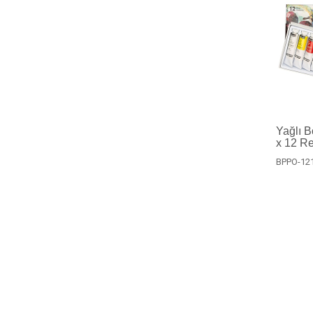
Yağlı B
x 12 R
BPPO-12