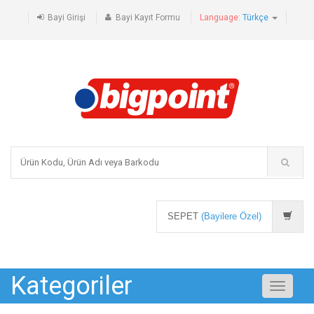
Bayi Girişi
Bayi Kayıt Formu
Language:
Türkçe
SEPET
(Bayilere Özel)
Kategoriler
Toggle
navigati