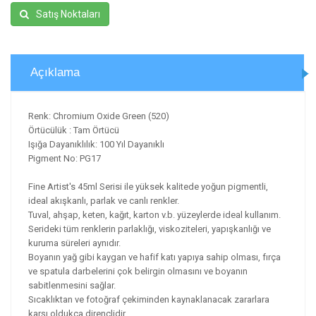
Satış Noktaları
Açıklama
Renk: Chromium Oxide Green (520)
Örtücülük : Tam Örtücü
Işığa Dayanıklılık: 100 Yıl Dayanıklı
Pigment No: PG17
Fine Artist's 45ml Serisi ile yüksek kalitede yoğun pigmentli,
ideal akışkanlı, parlak ve canlı renkler.
Tuval, ahşap, keten, kağıt, karton v.b. yüzeylerde ideal kullanım.
Serideki tüm renklerin parlaklığı, viskoziteleri, yapışkanlığı ve
kuruma süreleri aynıdır.
Boyanın yağ gibi kaygan ve hafif katı yapıya sahip olması, fırça
ve spatula darbelerini çok belirgin olmasını ve boyanın
sabitlenmesini sağlar.
Sıcaklıktan ve fotoğraf çekiminden kaynaklanacak zararlara
karşı oldukça dirençlidir.