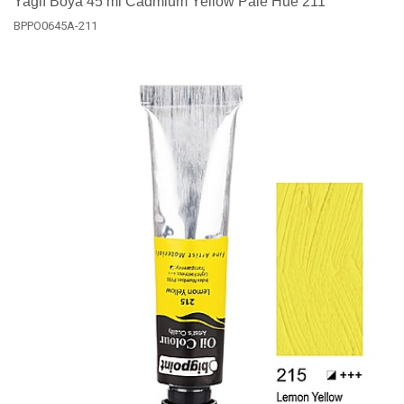
Yağlı Boya 45 ml Cadmium Yellow Pale Hue 211
BPPO0645A-211