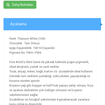
Satış Noktaları
Açıklama
Renk: Titanium White (104)
Örtücülük : Tam Örtücü
Işığa Dayanıklılık: 100 Yıl Dayanıklı
Pigment No: PW4 / PW6
Fine Artist's 45ml Serisi ile yüksek kalitede yoğun pigmentli,
ideal akışkanlı, parlak ve canlı renkler.
Tuval, ahşap, keten, kağıt, karton v.b. yüzeylerde ideal kullanım.
Serideki tüm renklerin parlaklığı, viskoziteleri, yapışkanlığı ve
kuruma süreleri aynıdır.
Boyanın yağ gibi kaygan ve hafif katı yapıya sahip olması, fırça
ve spatula darbelerini çok belirgin olmasını ve boyanın
sabitlenmesini sağlar.
Sıcaklıktan ve fotoğraf çekiminden kaynaklanacak zararlara
karşı oldukça dirençlidir.