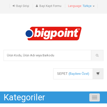
Bayi Girişi
Bayi Kayıt Formu
Language:
Türkçe
SEPET
(Bayilere Özel)
Kategoriler
Toggle
navigati