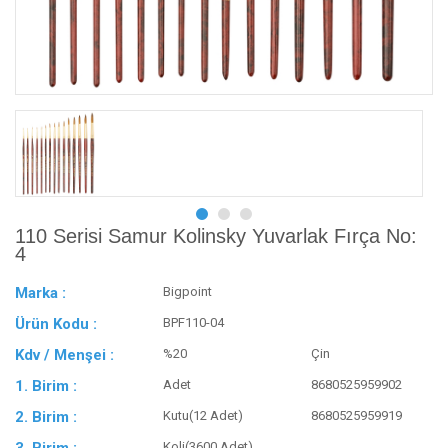
110 Serisi Samur Kolinsky Yuvarlak Fırça No:
4
Marka :
Bigpoint
Ürün Kodu :
BPF110-04
Kdv / Menşei :
%20
Çin
1. Birim :
Adet
8680525959902
2. Birim :
Kutu(12 Adet)
8680525959919
Koli(3600 Adet)