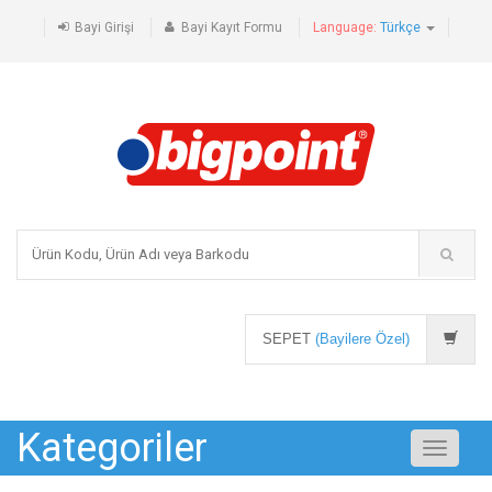
Bayi Girişi
Bayi Kayıt Formu
Language:
Türkçe
SEPET
(Bayilere Özel)
Kategoriler
Toggle
navigati