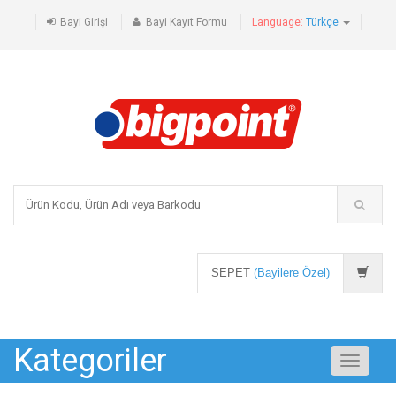
Bayi Girişi
Bayi Kayıt Formu
Language:
Türkçe
SEPET
(Bayilere Özel)
Kategoriler
Toggle
navigati