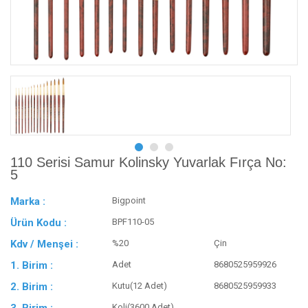
110 Serisi Samur Kolinsky Yuvarlak Fırça No:
5
Marka :
Bigpoint
Ürün Kodu :
BPF110-05
Kdv / Menşei :
%20
Çin
1. Birim :
Adet
8680525959926
2. Birim :
Kutu(12 Adet)
8680525959933
Koli(3600 Adet)