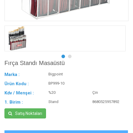
Fırça Standı Masaüstü
Marka :
Bigpoint
Ürün Kodu :
BP999-10
Kdv / Menşei :
%20
Çin
1. Birim :
Stand
8680525957892
Satış Noktaları