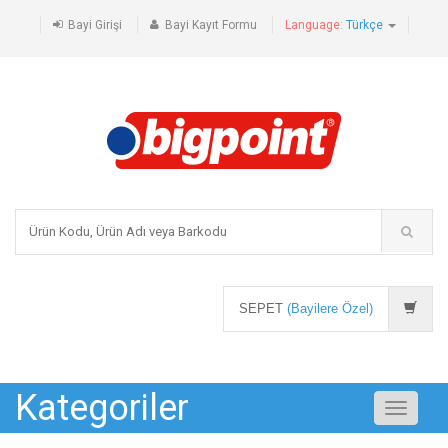
Bayi Girişi
Bayi Kayıt Formu
Language:
Türkçe
SEPET
(Bayilere Özel)
Kategoriler
Toggle
navigati