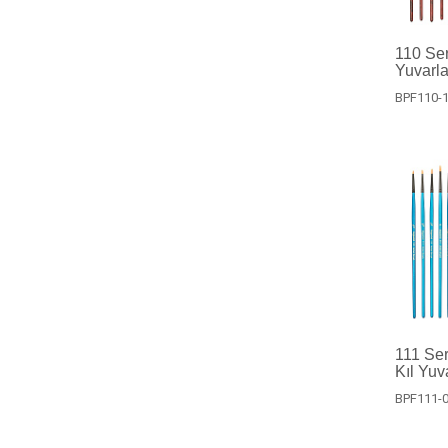
110 Ser
Yuvarla
BPF110-
111 Ser
Kıl Yuv
BPF111-0