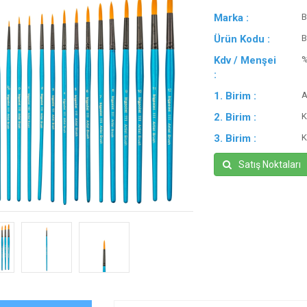
Marka :
B
Ürün Kodu :
B
Kdv / Menşei
:
1. Birim :
A
2. Birim :
K
3. Birim :
K
Satış Noktaları