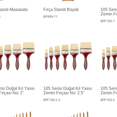
tandı Masaüstü
Fırça Standı Büyük
105 Seri
Zemin Fı
0
BP999-11
BPF105-1
isi Doğal Kıl Yassı
105 Serisi Doğal Kıl Yassı
105 Seri
ırçası No: 2"
Zemin Fırçası No: 2.5"
Zemin Fı
2
BPF105-2.5
BPF105-3