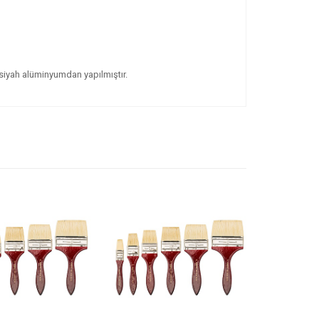
m siyah alüminyumdan yapılmıştır.