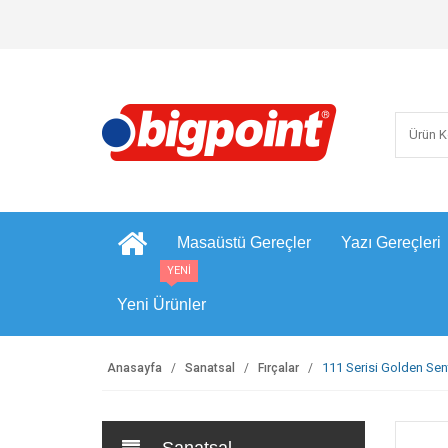
Masaüstü Gereçler
Yazı Gereçleri
YENİ
Yeni Ürünler
111 Serisi Golden Sent
Anasayfa
Sanatsal
Fırçalar