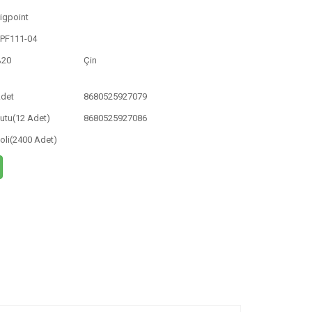
igpoint
PF111-04
%20
Çin
det
8680525927079
utu(12 Adet)
8680525927086
oli(2400 Adet)