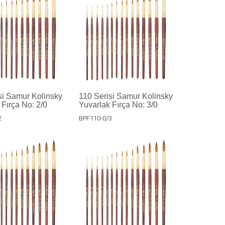
si Samur Kolinsky
110 Serisi Samur Kolinsky
 Fırça No: 2/0
Yuvarlak Fırça No: 3/0
2
BPF110-0/3