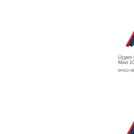
Üçgen P
Mavi 10
BP622-08