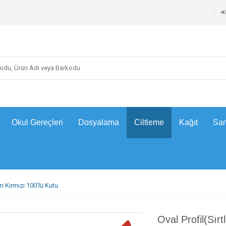
Okul Gereçleri
Dosyalama
Ciltleme
Kağıt
San
mm Kırmızı 100'lü Kutu
Oval Profil(Sır