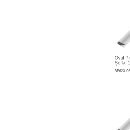
Oval Pro
Şeffaf 
BP623-06