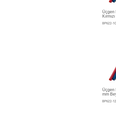
Üçgen P
Kırmızı
BP622-10
Üçgen Pr
mm Bey
BP622-12