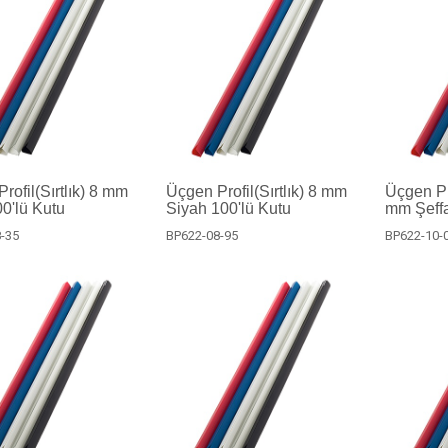
rofil(Sırtlık) 8 mm
Üçgen Profil(Sırtlık) 8 mm
Üçgen Pro
0'lü Kutu
Siyah 100'lü Kutu
mm Şeffa
-35
BP622-08-95
BP622-10-