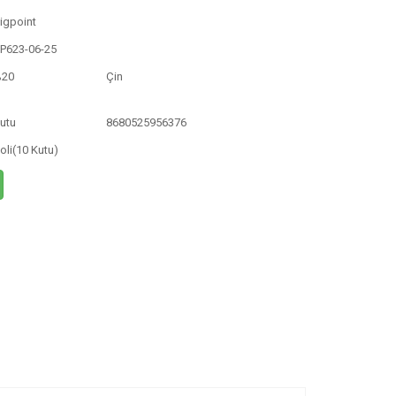
igpoint
P623-06-25
%20
Çin
utu
8680525956376
oli(10 Kutu)