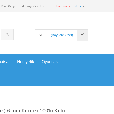
Bayi Girişi
Bayi Kayıt Formu
Language:
Türkçe
SEPET
(Bayilere Özel)
atsal
Hediyelik
Oyuncak
tlık) 6 mm Kırmızı 100'lü Kutu