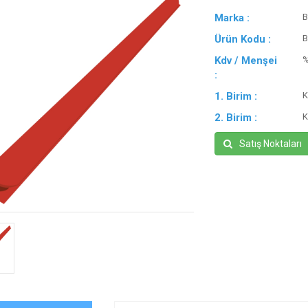
Marka :
B
Ürün Kodu :
B
Kdv / Menşei
:
1. Birim :
K
2. Birim :
K
Satış Noktaları