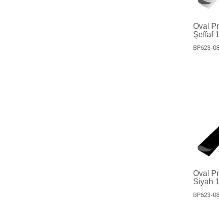
Oval Pro
Şeffaf 
BP623-08
Oval Pro
Siyah 1
BP623-08