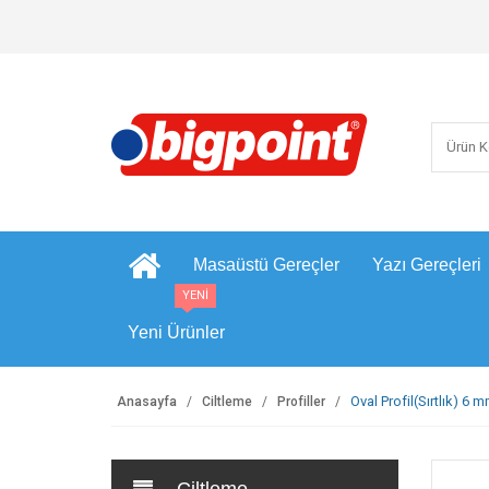
Masaüstü Gereçler
Yazı Gereçleri
YENİ
Yeni Ürünler
Oval Profil(Sırtlık) 6 
Anasayfa
Ciltleme
Profiller