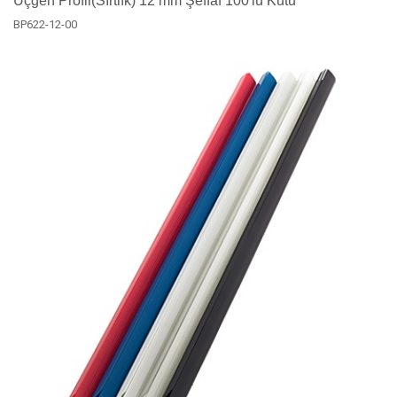
Üçgen Profil(Sırtlık) 12 mm Şeffaf 100'lü Kutu
BP622-12-00