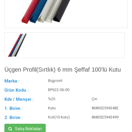
Üçgen Profil(Sırtlık) 6 mm Şeffaf 100'lü Kutu
Marka :
Bigpoint
Ürün Kodu :
BP622-06-00
Kdv / Menşei :
%20
Çin
1. Birim :
Kutu
8680525943482
2. Birim :
Koli(10 Kutu)
8680525943499
Satış Noktaları