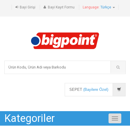
Bayi Girişi
Bayi Kayıt Formu
Language:
Türkçe
SEPET
(Bayilere Özel)
Kategoriler
Toggle
navigati