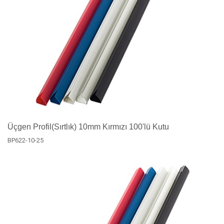
Üçgen Profil(Sırtlık) 10mm Kırmızı 100'lü Kutu
BP622-10-25