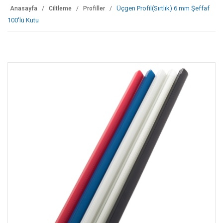
Üçgen Profil(Sırtlık) 6 mm Şeffaf
Anasayfa
Ciltleme
Profiller
100'lü Kutu