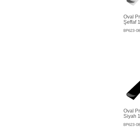
Oval Pro
Şeffaf 
BP623-08
Oval Pro
Siyah 1
BP623-08