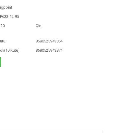
igpoint
P622-12-95
%20
Çin
utu
8680525943864
oli(10 Kutu)
8680525943871