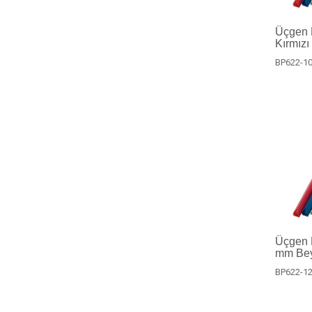
Üçgen P
Kırmızı
BP622-10
Üçgen Pr
mm Bey
BP622-12