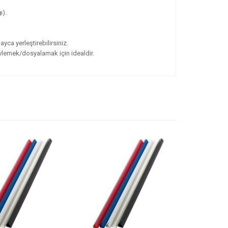
ı).
yca yerleştirebilirsiniz.
vlemek/dosyalamak için idealdir.