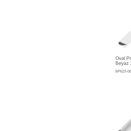
Oval Pro
Beyaz 1
BP623-06