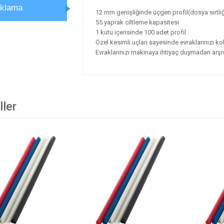
ıklama
12 mm genişliğinde üçgen profil(dosya sırtlığ
55 yaprak ciltleme kapasitesi
1 kutu içerisinde 100 adet profil.
Özel kesimli uçları sayesinde evraklarınızı kola
Evraklarınızı makinaya ihtiyaç duymadan arşi
ller