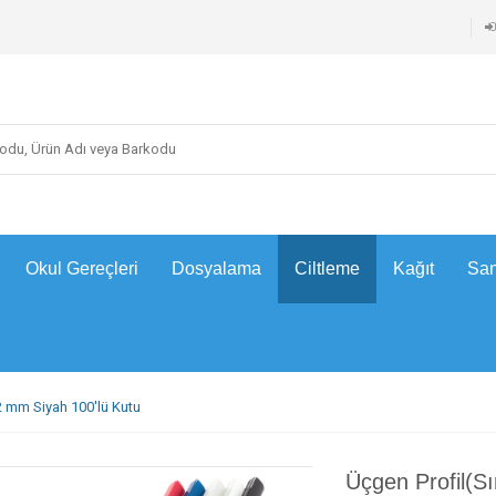
Okul Gereçleri
Dosyalama
Ciltleme
Kağıt
San
12 mm Siyah 100'lü Kutu
Üçgen Profil(Sı