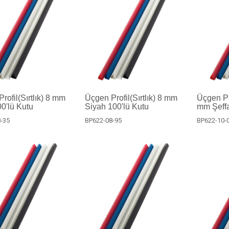
rofil(Sırtlık) 8 mm
Üçgen Profil(Sırtlık) 8 mm
Üçgen Pro
0'lü Kutu
Siyah 100'lü Kutu
mm Şeffa
-35
BP622-08-95
BP622-10-