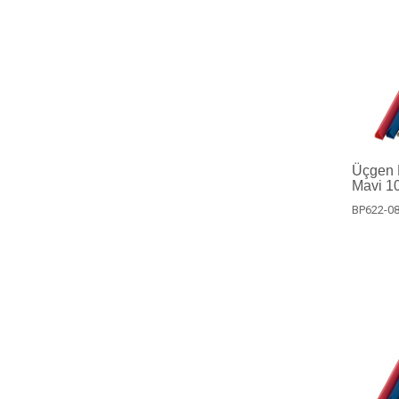
Üçgen P
Mavi 10
BP622-08