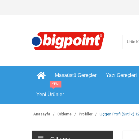
Masaüstü Gereçler
Yazı Gereçleri
YENİ
Yeni Ürünler
Üçgen Profil(Sırtlık) 
Anasayfa
Ciltleme
Profiller