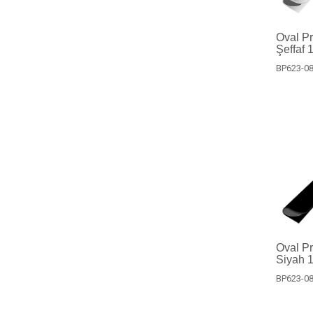
Oval Pro
Şeffaf 
BP623-08
Oval Pro
Siyah 1
BP623-08