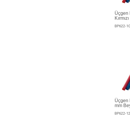
Üçgen P
Kırmızı
BP622-10
Üçgen Pr
mm Bey
BP622-12