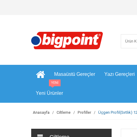
Masaüstü Gereçler
Yazı Gereçleri
YENİ
Yeni Ürünler
Üçgen Profil(Sırtlık) 
Anasayfa
Ciltleme
Profiller