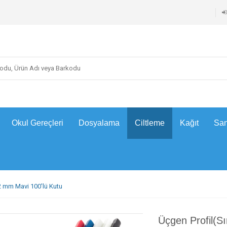
Okul Gereçleri
Dosyalama
Ciltleme
Kağıt
San
12 mm Mavi 100'lü Kutu
Üçgen Profil(Sı