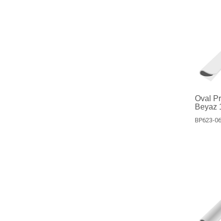
Oval Pro
Beyaz 1
BP623-06