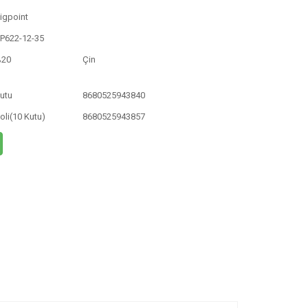
igpoint
P622-12-35
%20
Çin
utu
8680525943840
oli(10 Kutu)
8680525943857