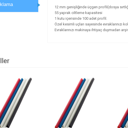
ıklama
12 mm genişliğinde üçgen profil(dosya sırtlığ
55 yaprak ciltleme kapasitesi
1 kutu içerisinde 100 adet profil.
Özel kesimli uçları sayesinde evraklarınızı kola
Evraklarınızı makinaya ihtiyaç duymadan arşi
ller