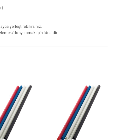
ı).
yca yerleştirebilirsiniz.
vlemek/dosyalamak için idealdir.