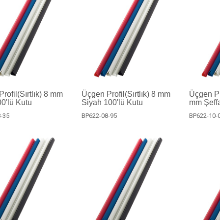
rofil(Sırtlık) 8 mm
Üçgen Profil(Sırtlık) 8 mm
Üçgen Pro
0'lü Kutu
Siyah 100'lü Kutu
mm Şeffa
-35
BP622-08-95
BP622-10-