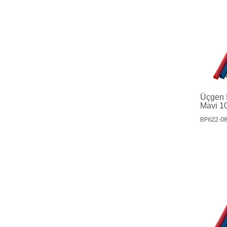
Üçgen P
Mavi 10
BP622-08