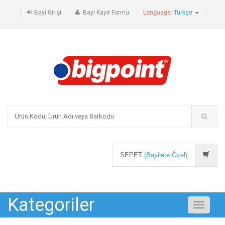
Bayi Girişi
Bayi Kayıt Formu
Language:
Türkçe
SEPET
(Bayilere Özel)
Kategoriler
Toggle
navigati