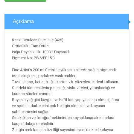
Açıklama
Renk: Cerulean Blue Hue (425)
Örtücülük : Tam Örtücü
Işığa Dayanıklılık: 100 Yıl Dayanıklı
Pigment No: PW6/PB15:3
Fine Artist's 200 ml Serisi ile yüksek kalitede yoğun pigmentli,
ideal akışkanlı, parlak ve canlı renkler.
Tuval, ahşap, keten, kağıt, karton v.b. yüzeylerde ideal kullanım.
Serideki tüm renklerin parlaklığı, viskoziteleri, yapışkanlığı ve
kuruma süreleri aynıdır.
Boyanın yağ gibi kaygan ve hafif katı yapıya sahip olması, fırça
ve spatula darbelerini çok belirgin olmasını ve boyanın
sabitlenmesini sağlar.
Sıcaklıktan ve fotoğraf çekiminden kaynaklanacak zararlara
karşı oldukça dirençlidir.
Zengin renk karışım özelliği sayesinde yeni renkleri kolayca