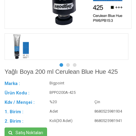
Yağlı Boya 200 ml Cerulean Blue Hue 425
Marka :
Bigpoint
Ürün Kodu :
BPPO200A-425
Kdv / Menşei :
%20
Çin
1. Birim :
Adet
8680525981934
2. Birim :
Koli(30 Adet)
8680525981941
Satış Noktaları