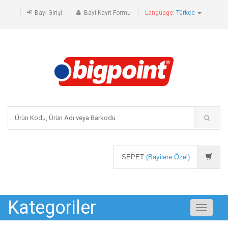
Bayi Girişi
Bayi Kayıt Formu
Language:
Türkçe
SEPET
(Bayilere Özel)
Kategoriler
Toggle
navigati