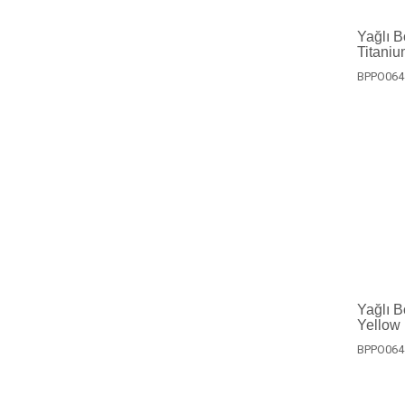
Yağlı B
Titaniu
BPPO064
Yağlı B
Yellow
BPPO064