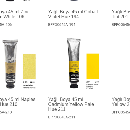
oya 45 ml Zinc
Yağlı Boya 45 ml Cobalt
Yağlı Bo
m White 106
Violet Hue 194
Tint 201
5A-106
BPPO0645A-194
BPPO0645
oya 45 ml Naples
Yağlı Boya 45 ml
Yağlı B
 Hue 210
Cadmium Yellow Pale
Yellow 
Hue 211
5A-210
BPPO0645
BPPO0645A-211