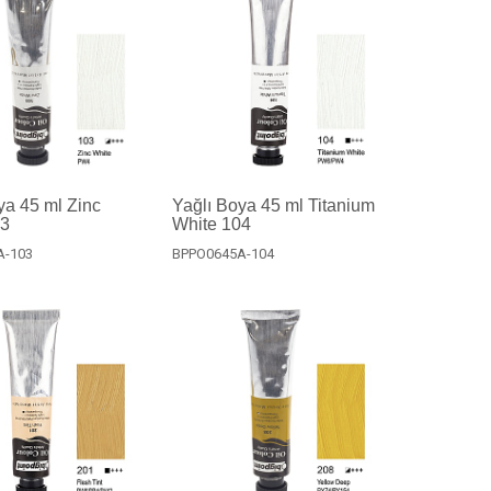
ya 45 ml Zinc
Yağlı Boya 45 ml Titanium
03
White 104
A-103
BPPO0645A-104