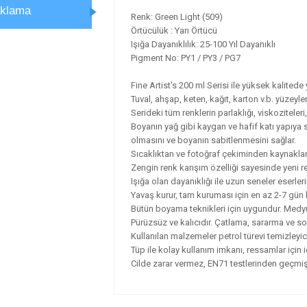
ıklama
Renk: Green Light (509)
Örtücülük : Yarı Örtücü
Işığa Dayanıklılık: 25-100 Yıl Dayanıklı
Pigment No: PY1 / PY3 / PG7
Fine Artist's 200 ml Serisi ile yüksek kalitede 
Tuval, ahşap, keten, kağıt, karton v.b. yüzeyle
Serideki tüm renklerin parlaklığı, viskoziteleri
Boyanın yağ gibi kaygan ve hafif katı yapıya s
olmasını ve boyanın sabitlenmesini sağlar.
Sıcaklıktan ve fotoğraf çekiminden kaynaklana
Zengin renk karışım özelliği sayesinde yeni re
Işığa olan dayanıklığı ile uzun seneler eserleri
Yavaş kurur, tam kuruması için en az 2-7 gün b
Bütün boyama teknikleri için uygundur. Medyum v
Pürüzsüz ve kalıcıdır. Çatlama, sararma ve 
Kullanılan malzemeler petrol türevi temizleyicil
Tüp ile kolay kullanım imkanı, ressamlar için i
Cilde zarar vermez, EN71 testlerinden geçmişt