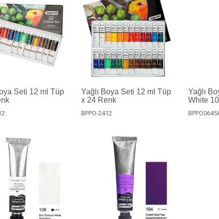
oya Seti 12 ml Tüp
Yağlı Boya Seti 12 ml Tüp
Yağlı Bo
enk
x 24 Renk
White 1
12
BPPO-2412
BPPO0645