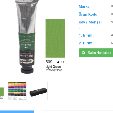
Marka :
B
Ürün Kodu :
B
Kdv / Menşei
:
1. Birim :
A
2. Birim :
K
Satış Noktaları