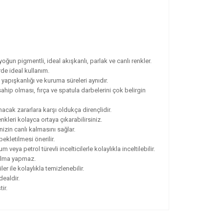
yoğun pigmentli, ideal akışkanlı, parlak ve canlı renkler.
rde ideal kullanım.
, yapışkanlığı ve kuruma süreleri aynıdır.
ahip olması, fırça ve spatula darbelerini çok belirgin
cak zararlara karşı oldukça dirençlidir.
nkleri kolayca ortaya çıkarabilirsiniz.
nizin canlı kalmasını sağlar.
ekletilmesi önerilir.
eya petrol türevli incelticilerle kolaylıkla inceltilebilir.
solma yapmaz.
er ile kolaylıkla temizlenebilir.
dealdir.
ir.