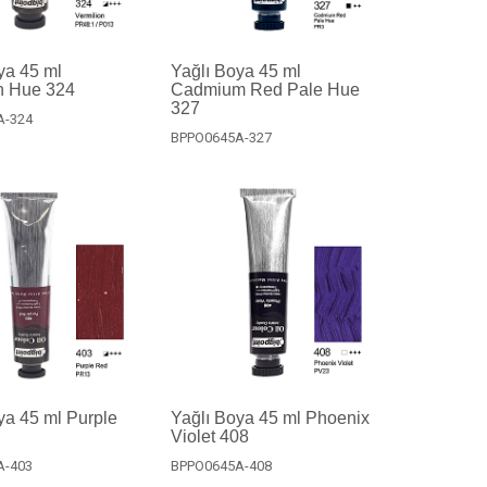
ya 45 ml
Yağlı Boya 45 ml
n Hue 324
Cadmium Red Pale Hue
327
A-324
BPPO0645A-327
ya 45 ml Purple
Yağlı Boya 45 ml Phoenix
Violet 408
A-403
BPPO0645A-408