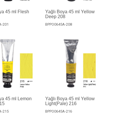
ya 45 ml Flesh
Yağlı Boya 45 ml Yellow
Deep 208
A-201
BPPO0645A-208
oya 45 ml Lemon
Yağlı Boya 45 ml Yellow
215
Light(Pale) 216
A-215
BPPO0645A-216