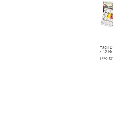
Yağlı B
x 12 R
BPPO-12