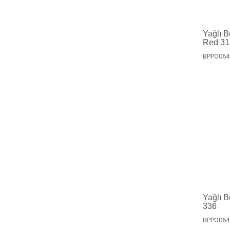
Yağlı 
Red 31
BPPO064
Yağlı 
336
BPPO064