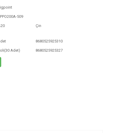
igpoint
PPO200A-509
%20
Çin
det
8680525925310
oli(30 Adet)
8680525925327