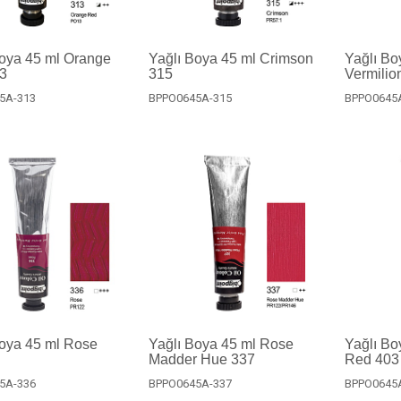
Boya 45 ml Orange
Yağlı Boya 45 ml Crimson
Yağlı Bo
3
315
Vermilio
5A-313
BPPO0645A-315
BPPO0645
Boya 45 ml Rose
Yağlı Boya 45 ml Rose
Yağlı Bo
Madder Hue 337
Red 403
5A-336
BPPO0645A-337
BPPO0645