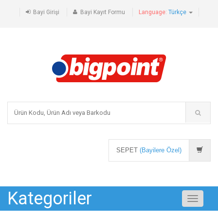
Bayi Girişi
Bayi Kayıt Formu
Language:
Türkçe
SEPET
(Bayilere Özel)
Kategoriler
Toggle
navigati