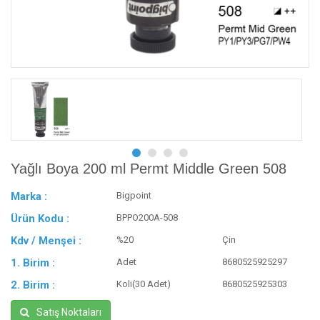
Yağlı Boya 200 ml Permt Middle Green 508
Marka :
Bigpoint
Ürün Kodu :
BPPO200A-508
Kdv / Menşei :
%20
Çin
1. Birim :
Adet
8680525925297
2. Birim :
Koli(30 Adet)
8680525925303
Satış Noktaları