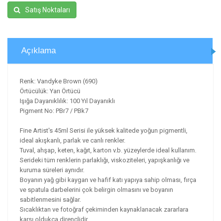
Satış Noktaları
Açıklama
Renk: Vandyke Brown (690)
Örtücülük: Yarı Örtücü
Işığa Dayanıklılık: 100 Yıl Dayanıklı
Pigment No: PBr7 / PBk7
Fine Artist's 45ml Serisi ile yüksek kalitede yoğun pigmentli,
ideal akışkanlı, parlak ve canlı renkler.
Tuval, ahşap, keten, kağıt, karton v.b. yüzeylerde ideal kullanım.
Serideki tüm renklerin parlaklığı, viskoziteleri, yapışkanlığı ve
kuruma süreleri aynıdır.
Boyanın yağ gibi kaygan ve hafif katı yapıya sahip olması, fırça
ve spatula darbelerini çok belirgin olmasını ve boyanın
sabitlenmesini sağlar.
Sıcaklıktan ve fotoğraf çekiminden kaynaklanacak zararlara
karşı oldukça dirençlidir.