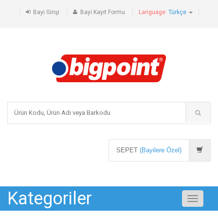
Bayi Girişi
Bayi Kayıt Formu
Language:
Türkçe
SEPET
(Bayilere Özel)
Kategoriler
Toggle
navigati