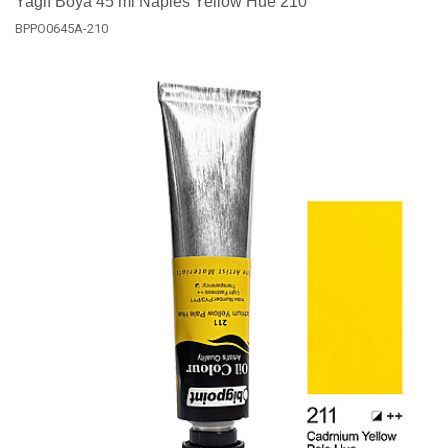
Yağlı Boya 45 ml Naples Yellow Hue 210
BPPO0645A-210