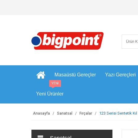
Masaüstü Gereçler
Yazı Gereçleri
YENİ
Yeni Ürünler
123 Serisi Sentetik Kıl
Anasayfa
Sanatsal
Fırçalar