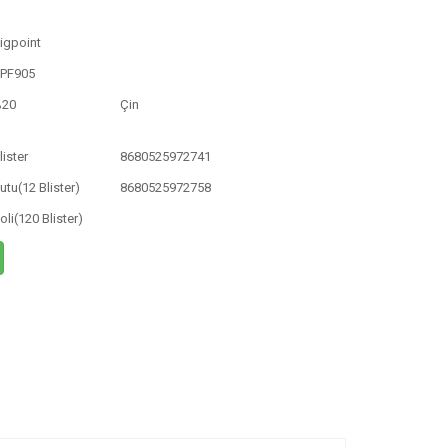
igpoint
PF905
%20
Çin
lister
8680525972741
utu(12 Blister)
8680525972758
oli(120 Blister)