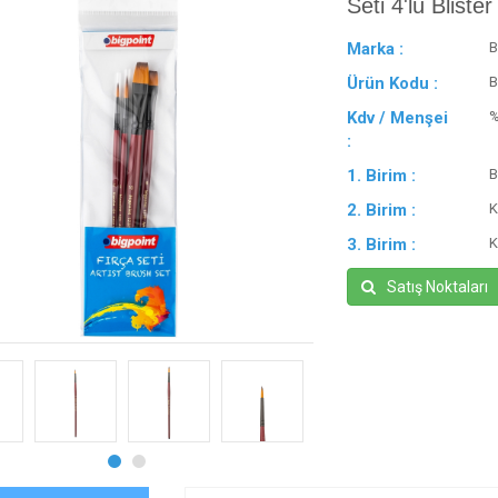
Seti 4'lü Blister
Marka :
B
Ürün Kodu :
B
Kdv / Menşei
:
1. Birim :
B
2. Birim :
K
3. Birim :
K
Satış Noktaları