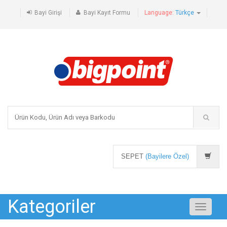
Bayi Girişi
Bayi Kayıt Formu
Language:
Türkçe
SEPET
(Bayilere Özel)
Kategoriler
Toggle
navigati