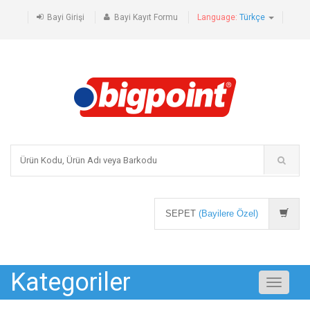
Bayi Girişi
Bayi Kayıt Formu
Language:
Türkçe
SEPET
(Bayilere Özel)
Kategoriler
Toggle
navigati