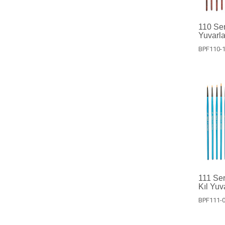
110 Ser
Yuvarla
BPF110-
111 Ser
Kıl Yuv
BPF111-0