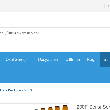
Okul Gereçleri
Dosyalama
Ciltleme
Kağıt
San
ıl Düz Kesik Fırça No: 0
200F Serisi Sen