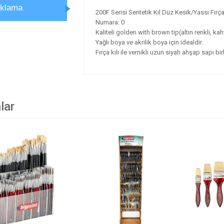
ıklama
200F Serisi Sentetik Kıl Düz Kesik/Yassı Fırç
Numara: 0
Kaliteli golden with brown tip(altın renkli, kahv
Yağlı boya ve akrilik boya için idealdir.
Fırça kılı ile vernikli uzun siyah ahşap sapı bi
lar