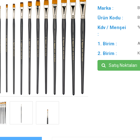
Marka :
B
Ürün Kodu :
B
Kdv / Menşei
:
1. Birim :
A
2. Birim :
K
Satış Noktaları