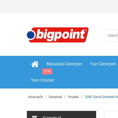
Masaüstü Gereçler
Yazı Gereçleri
YENİ
Yeni Ürünler
200F Serisi Sentetik K
Anasayfa
Sanatsal
Fırçalar