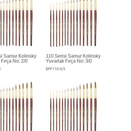
si Samur Kolinsky
110 Serisi Samur Kolinsky
 Fırça No: 2/0
Yuvarlak Fırça No: 3/0
2
BPF110-0/3