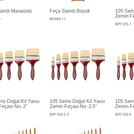
tandı Masaüstü
Fırça Standı Büyük
105 Seri
Zemin Fı
0
BP999-11
BPF105-1
isi Doğal Kıl Yassı
105 Serisi Doğal Kıl Yassı
105 Seri
ırçası No: 2"
Zemin Fırçası No: 2.5"
Zemin Fı
2
BPF105-2.5
BPF105-3