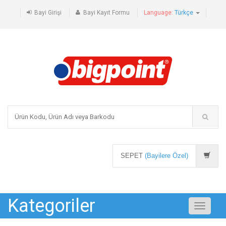
Bayi Girişi
Bayi Kayıt Formu
Language:
Türkçe
SEPET
(Bayilere Özel)
Kategoriler
Toggle
navigati