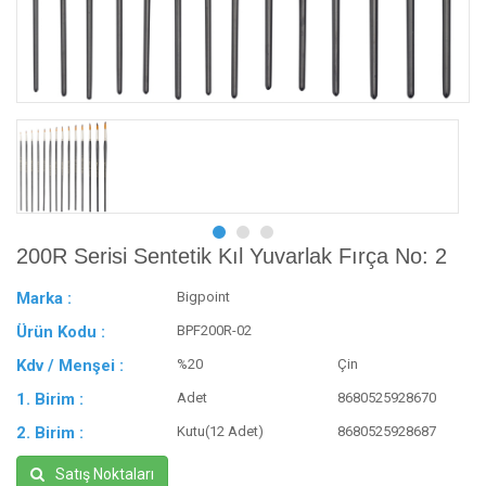
200R Serisi Sentetik Kıl Yuvarlak Fırça No: 2
Marka :
Bigpoint
Ürün Kodu :
BPF200R-02
Kdv / Menşei :
%20
Çin
1. Birim :
Adet
8680525928670
2. Birim :
Kutu(12 Adet)
8680525928687
Satış Noktaları