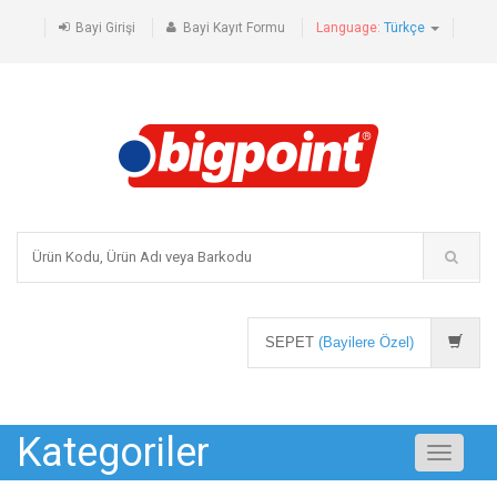
Bayi Girişi
Bayi Kayıt Formu
Language:
Türkçe
SEPET
(Bayilere Özel)
Kategoriler
Toggle
navigati