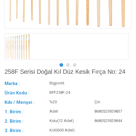
258F Serisi Doğal Kıl Düz Kesik Fırça No: 24
Marka :
Bigpoint
Ürün Kodu :
BPF258F-24
Kdv / Menşei :
%20
Çin
1. Birim :
Adet
8680525929837
2. Birim :
Kutu(12 Adet)
8680525929844
3. Birim :
Koli(600 Adet)