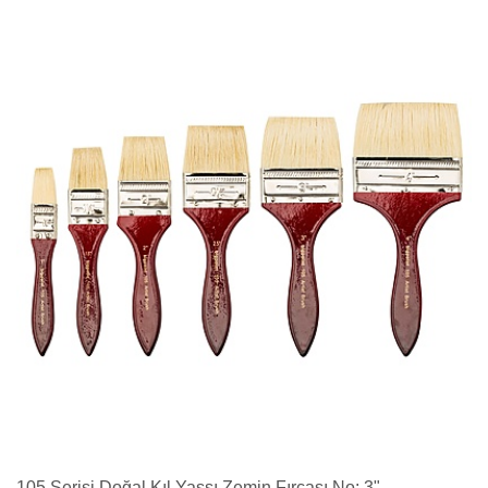
105 Serisi Doğal Kıl Yassı Zemin Fırçası No: 3"