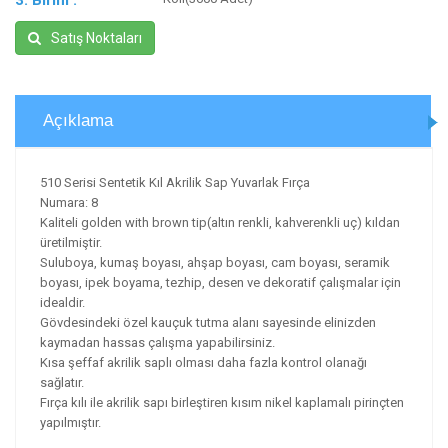
3. Birim :
Satış Noktaları
Açıklama
510 Serisi Sentetik Kıl Akrilik Sap Yuvarlak Fırça
Numara: 8
Kaliteli golden with brown tip(altın renkli, kahverenkli uç) kıldan
üretilmiştir.
Suluboya, kumaş boyası, ahşap boyası, cam boyası, seramik
boyası, ipek boyama, tezhip, desen ve dekoratif çalışmalar için
idealdir.
Gövdesindeki özel kauçuk tutma alanı sayesinde elinizden
kaymadan hassas çalışma yapabilirsiniz.
Kısa şeffaf akrilik saplı olması daha fazla kontrol olanağı
sağlatır.
Fırça kılı ile akrilik sapı birleştiren kısım nikel kaplamalı pirinçten
yapılmıştır.