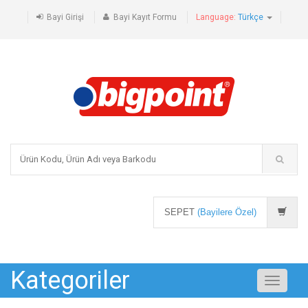
Bayi Girişi
Bayi Kayıt Formu
Language:
Türkçe
SEPET
(Bayilere Özel)
Kategoriler
Toggle
navigati