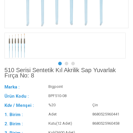
510 Serisi Sentetik Kıl Akrilik Sap Yuvarlak
Fırça No: 8
Marka :
Bigpoint
Ürün Kodu :
BPF510-08
Kdv / Menşei :
%20
Çin
1. Birim :
Adet
8680525960441
2. Birim :
Kutu(12 Adet)
8680525960458
Koli(3600 Adet)