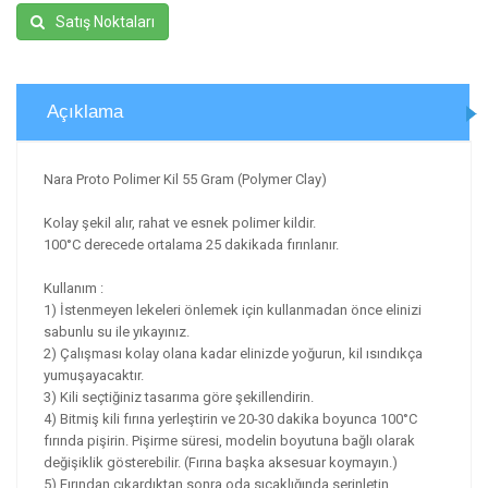
Satış Noktaları
Açıklama
Nara Proto Polimer Kil 55 Gram (Polymer Clay)
Kolay şekil alır, rahat ve esnek polimer kildir.
100°C derecede ortalama 25 dakikada fırınlanır.
Kullanım :
1) İstenmeyen lekeleri önlemek için kullanmadan önce elinizi
sabunlu su ile yıkayınız.
2) Çalışması kolay olana kadar elinizde yoğurun, kil ısındıkça
yumuşayacaktır.
3) Kili seçtiğiniz tasarıma göre şekillendirin.
4) Bitmiş kili fırına yerleştirin ve 20-30 dakika boyunca 100°C
fırında pişirin. Pişirme süresi, modelin boyutuna bağlı olarak
değişiklik gösterebilir. (Fırına başka aksesuar koymayın.)
5) Fırından çıkardıktan sonra oda sıcaklığında serinletin.