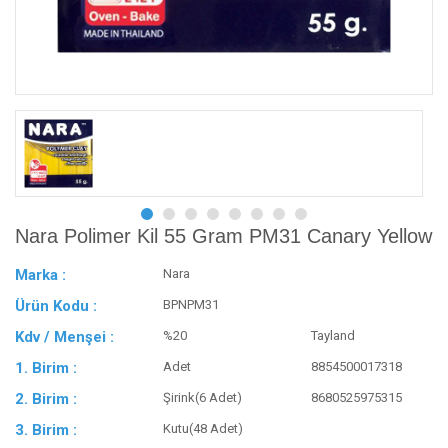
Nara Polimer Kil 55 Gram PM31 Canary Yellow
Marka :
Nara
Ürün Kodu :
BPNPM31
Kdv / Menşei :
%20
Tayland
1. Birim :
Adet
8854500017318
2. Birim :
Şirink(6 Adet)
8680525975315
3. Birim :
Kutu(48 Adet)