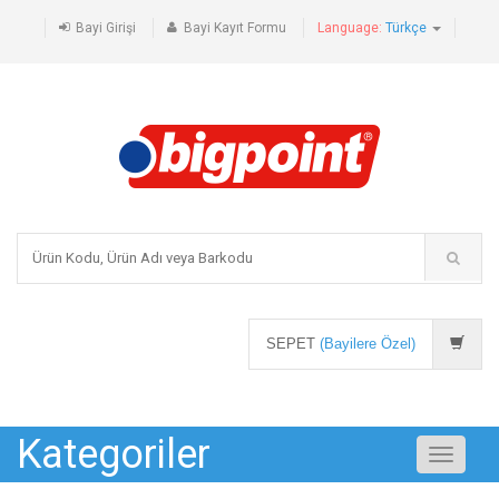
Bayi Girişi
Bayi Kayıt Formu
Language:
Türkçe
SEPET
(Bayilere Özel)
Kategoriler
Toggle
navigati