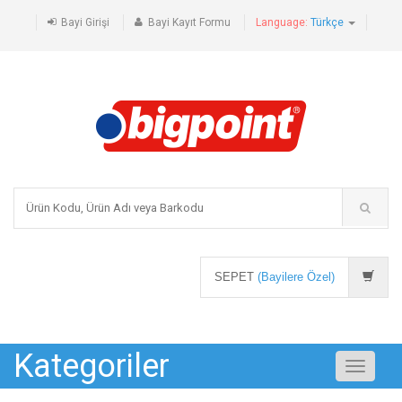
Bayi Girişi
Bayi Kayıt Formu
Language:
Türkçe
SEPET
(Bayilere Özel)
Kategoriler
Toggle
navigati