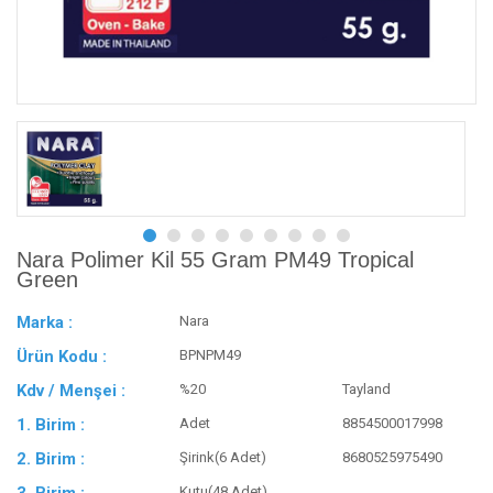
Nara Polimer Kil 55 Gram PM49 Tropical
Green
Marka :
Nara
Ürün Kodu :
BPNPM49
Kdv / Menşei :
%20
Tayland
1. Birim :
Adet
8854500017998
2. Birim :
Şirink(6 Adet)
8680525975490
Kutu(48 Adet)