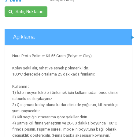
3. Birim :
Satış Noktaları
Açıklama
Nara Proto Polimer Kil 55 Gram (Polymer Clay)
Kolay şekil alır, rahat ve esnek polimer kildir.
100°C derecede ortalama 25 dakikada fırınlanır.
Kullanım :
1) İstenmeyen lekeleri önlemek için kullanmadan önce elinizi
sabunlu su ile yıkayınız.
2) Çalışması kolay olana kadar elinizde yoğurun, kil ısındıkça
yumuşayacaktır.
3) Kili seçtiğiniz tasarıma göre şekillendirin.
4) Bitmiş kili fırına yerleştirin ve 20-30 dakika boyunca 100°C
fırında pişirin. Pişirme süresi, modelin boyutuna bağlı olarak
değişiklik gösterebilir. (Fırına başka aksesuar koymayın.)