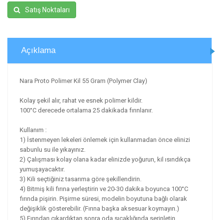
Satış Noktaları
Açıklama
Nara Proto Polimer Kil 55 Gram (Polymer Clay)
Kolay şekil alır, rahat ve esnek polimer kildir.
100°C derecede ortalama 25 dakikada fırınlanır.
Kullanım :
1) İstenmeyen lekeleri önlemek için kullanmadan önce elinizi
sabunlu su ile yıkayınız.
2) Çalışması kolay olana kadar elinizde yoğurun, kil ısındıkça
yumuşayacaktır.
3) Kili seçtiğiniz tasarıma göre şekillendirin.
4) Bitmiş kili fırına yerleştirin ve 20-30 dakika boyunca 100°C
fırında pişirin. Pişirme süresi, modelin boyutuna bağlı olarak
değişiklik gösterebilir. (Fırına başka aksesuar koymayın.)
5) Fırından çıkardıktan sonra oda sıcaklığında serinletin.