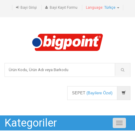
Bayi Girişi
Bayi Kayıt Formu
Language:
Türkçe
SEPET
(Bayilere Özel)
Kategoriler
Toggle
navigati