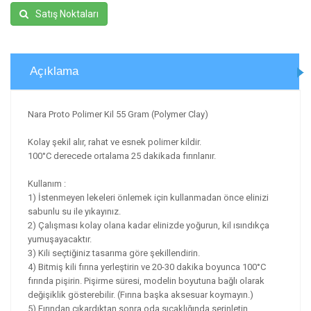
Satış Noktaları
Açıklama
Nara Proto Polimer Kil 55 Gram (Polymer Clay)
Kolay şekil alır, rahat ve esnek polimer kildir.
100°C derecede ortalama 25 dakikada fırınlanır.
Kullanım :
1) İstenmeyen lekeleri önlemek için kullanmadan önce elinizi
sabunlu su ile yıkayınız.
2) Çalışması kolay olana kadar elinizde yoğurun, kil ısındıkça
yumuşayacaktır.
3) Kili seçtiğiniz tasarıma göre şekillendirin.
4) Bitmiş kili fırına yerleştirin ve 20-30 dakika boyunca 100°C
fırında pişirin. Pişirme süresi, modelin boyutuna bağlı olarak
değişiklik gösterebilir. (Fırına başka aksesuar koymayın.)
5) Fırından çıkardıktan sonra oda sıcaklığında serinletin.