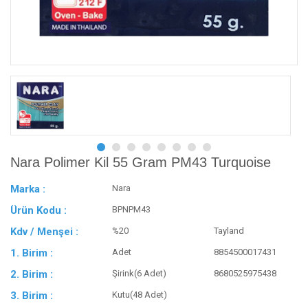
Nara Polimer Kil 55 Gram PM43 Turquoise
Marka :
Nara
Ürün Kodu :
BPNPM43
Kdv / Menşei :
%20
Tayland
1. Birim :
Adet
8854500017431
2. Birim :
Şirink(6 Adet)
8680525975438
3. Birim :
Kutu(48 Adet)