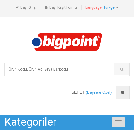
Bayi Girişi
Bayi Kayıt Formu
Language:
Türkçe
SEPET
(Bayilere Özel)
Kategoriler
Toggle
navigati