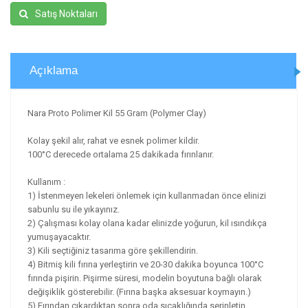
Satış Noktaları
Açıklama
Nara Proto Polimer Kil 55 Gram (Polymer Clay)
Kolay şekil alır, rahat ve esnek polimer kildir.
100°C derecede ortalama 25 dakikada fırınlanır.
Kullanım :
1) İstenmeyen lekeleri önlemek için kullanmadan önce elinizi
sabunlu su ile yıkayınız.
2) Çalışması kolay olana kadar elinizde yoğurun, kil ısındıkça
yumuşayacaktır.
3) Kili seçtiğiniz tasarıma göre şekillendirin.
4) Bitmiş kili fırına yerleştirin ve 20-30 dakika boyunca 100°C
fırında pişirin. Pişirme süresi, modelin boyutuna bağlı olarak
değişiklik gösterebilir. (Fırına başka aksesuar koymayın.)
5) Fırından çıkardıktan sonra oda sıcaklığında serinletin.