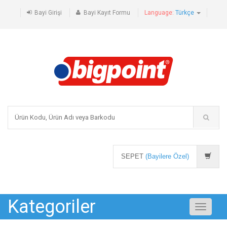
Bayi Girişi
Bayi Kayıt Formu
Language:
Türkçe
SEPET
(Bayilere Özel)
Kategoriler
Toggle
navigati